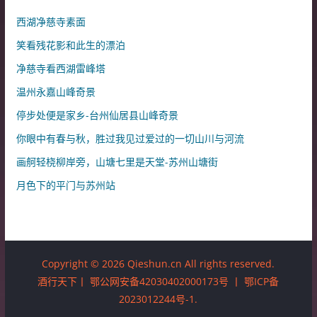
西湖净慈寺素面
笑看残花影和此生的漂泊
净慈寺看西湖雷峰塔
温州永嘉山峰奇景
停步处便是家乡-台州仙居县山峰奇景
你眼中有春与秋，胜过我见过爱过的一切山川与河流
画舸轻桡柳岸旁，山塘七里是天堂-苏州山塘街
月色下的平门与苏州站
Copyright © 2026 Qieshun.cn All rights reserved.
酒行天下丨
鄂公网安备42030402000173号
丨
鄂ICP备
2023012244号-1
.