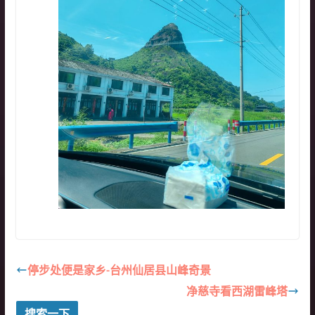
停步处便是家乡-台州仙居县山峰奇景
净慈寺看西湖雷峰塔
搜索一下