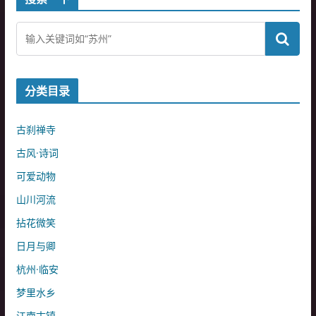
分类目录
古刹禅寺
古风·诗词
可爱动物
山川河流
拈花微笑
日月与卿
杭州·临安
梦里水乡
江南古镇