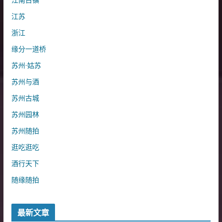
江苏
浙江
缘分一道桥
苏州·姑苏
苏州与酒
苏州古城
苏州园林
苏州随拍
逛吃逛吃
酒行天下
随缘随拍
最新文章