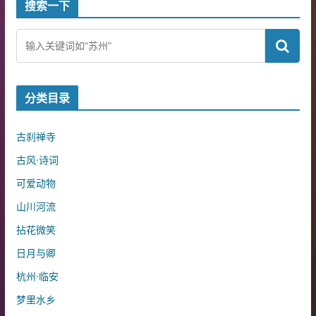
搜索一下
分类目录
古刹禅寺
古风·诗词
可爱动物
山川河流
拈花微笑
日月与卿
杭州·临安
梦里水乡