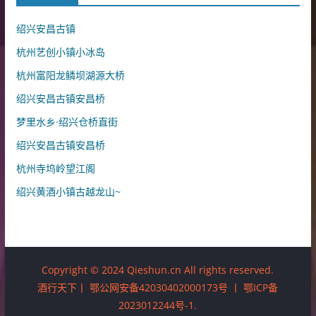
绍兴安昌古镇
杭州艺创小镇小冰岛
杭州富阳龙鳞坝湖源大桥
绍兴安昌古镇安昌桥
梦里水乡·绍兴仓桥直街
绍兴安昌古镇安昌桥
杭州寺坞岭望江阁
绍兴黄酒小镇古越龙山~
Copyright © 2024 Qieshun.cn All rights reserved.
酒行天下丨
鄂公网安备42030402000173号
丨
鄂ICP备
2023012244号-1
.