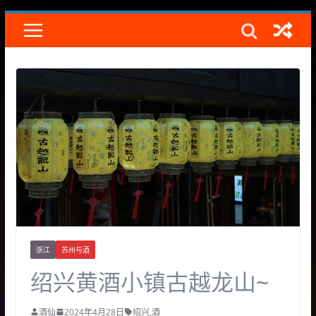
Skip
to
content
浙江
苏州与酒
绍兴黄酒小镇古越龙山~
酒仙
2024年4月28日
绍兴
,
酒