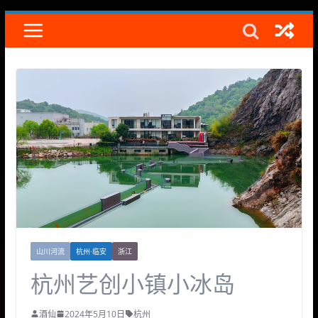
Skip
to
content
山川河流
杭州·临安
浙江
杭州艺创小镇小冰岛
酒仙
2024年5月10日
杭州