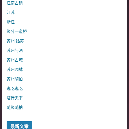
江南古镇
江苏
浙江
缘分一道桥
苏州·姑苏
苏州与酒
苏州古城
苏州园林
苏州随拍
逛吃逛吃
酒行天下
随缘随拍
最新文章