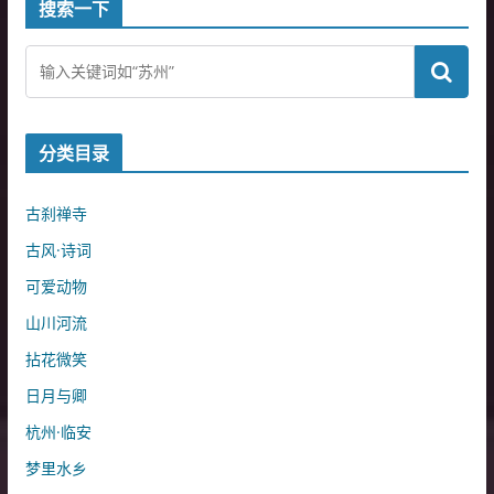
搜索一下
分类目录
古刹禅寺
古风·诗词
可爱动物
山川河流
拈花微笑
日月与卿
杭州·临安
梦里水乡