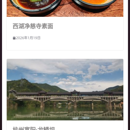
西湖净慈寺素面
2026年1月19日
杭州富阳·龙鳞坝