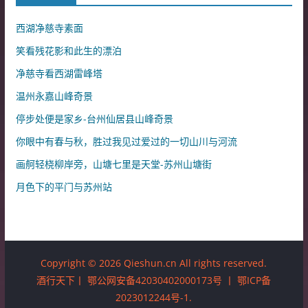
西湖净慈寺素面
笑看残花影和此生的漂泊
净慈寺看西湖雷峰塔
温州永嘉山峰奇景
停步处便是家乡-台州仙居县山峰奇景
你眼中有春与秋，胜过我见过爱过的一切山川与河流
画舸轻桡柳岸旁，山塘七里是天堂-苏州山塘街
月色下的平门与苏州站
Copyright © 2026 Qieshun.cn All rights reserved.
酒行天下丨
鄂公网安备42030402000173号
丨
鄂ICP备
2023012244号-1
.