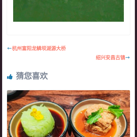
杭州富阳龙鳞坝湖源大桥
绍兴安昌古镇
猜您喜欢