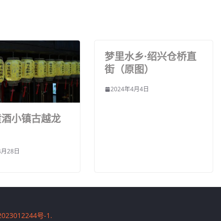
梦里水乡·绍兴仓桥直
街（原图）
2024年4月4日
黄酒小镇古越龙
4月28日
023012244号-1
.