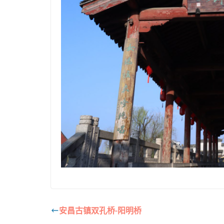
安昌古镇双孔桥-阳明桥