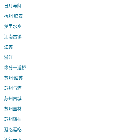
日月与卿
杭州·临安
梦里水乡
江南古镇
江苏
浙江
缘分一道桥
苏州·姑苏
苏州与酒
苏州古城
苏州园林
苏州随拍
逛吃逛吃
酒行天下