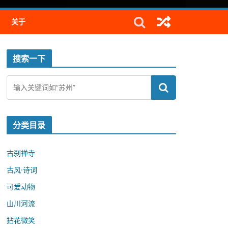
关于
搜索一下
分类目录
古刹禅寺
古风·诗词
可爱动物
山川河流
拈花微笑