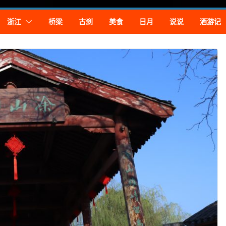
浙江
桥梁
古刹
美食
日月
说说
酒游记