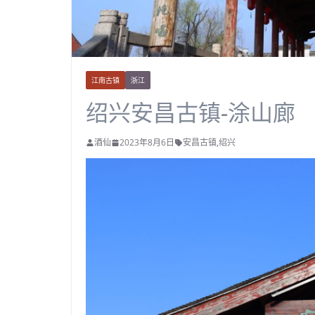
江南古镇
浙江
绍兴安昌古镇-涂山廊
酒仙
2023年8月6日
安昌古镇
,
绍兴