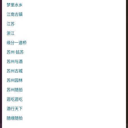
梦里水乡
江南古镇
江苏
浙江
缘分一道桥
苏州·姑苏
苏州与酒
苏州古城
苏州园林
苏州随拍
逛吃逛吃
酒行天下
随缘随拍