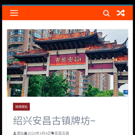
Skip
to
content
随缘随拍
绍兴安昌古镇牌坊~
酒仙
2024年3月4日
安昌古镇