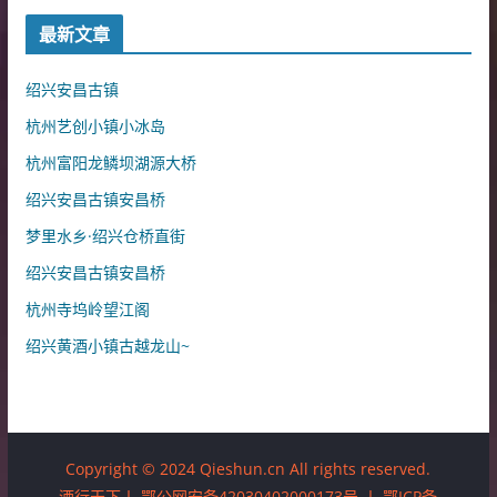
最新文章
绍兴安昌古镇
杭州艺创小镇小冰岛
杭州富阳龙鳞坝湖源大桥
绍兴安昌古镇安昌桥
梦里水乡·绍兴仓桥直街
绍兴安昌古镇安昌桥
杭州寺坞岭望江阁
绍兴黄酒小镇古越龙山~
Copyright © 2024 Qieshun.cn All rights reserved.
酒行天下丨
鄂公网安备42030402000173号
丨
鄂ICP备