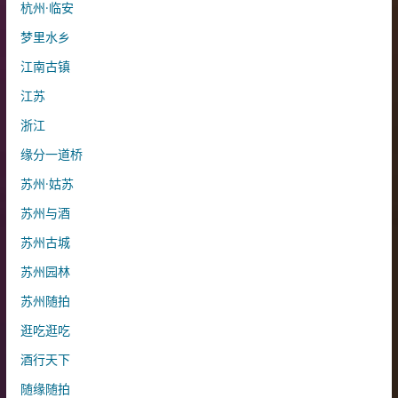
杭州·临安
梦里水乡
江南古镇
江苏
浙江
缘分一道桥
苏州·姑苏
苏州与酒
苏州古城
苏州园林
苏州随拍
逛吃逛吃
酒行天下
随缘随拍