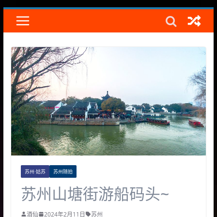
Skip
to
content
苏州·姑苏
苏州随拍
苏州山塘街游船码头~
酒仙
2024年2月11日
苏州