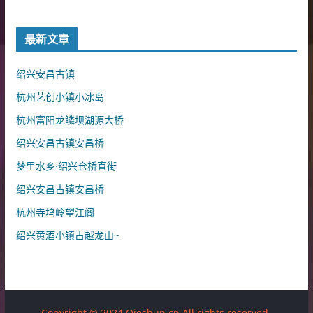
最新文章
绍兴安昌古镇
杭州艺创小镇小冰岛
杭州富阳龙鳞坝湖源大桥
绍兴安昌古镇安昌桥
梦里水乡·绍兴仓桥直街
绍兴安昌古镇安昌桥
杭州寺坞岭望江阁
绍兴黄酒小镇古越龙山~
Copyright © 2024 Qieshun.cn All rights reserved.