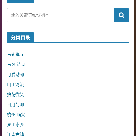
分类目录
古刹禅寺
古风·诗词
可爱动物
山川河流
拈花微笑
日月与卿
杭州·临安
梦里水乡
江南古镇