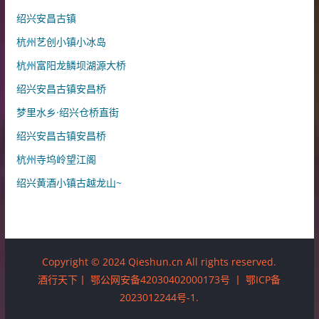
绍兴安昌古镇
杭州艺创小镇小冰岛
杭州富阳龙鳞坝湖源大桥
绍兴安昌古镇安昌桥
梦里水乡·绍兴仓桥直街
绍兴安昌古镇安昌桥
杭州寺坞岭望江阁
绍兴黄酒小镇古越龙山~
Copyright © 2024 Qieshun.cn All rights reserved.
酒行天下丨
鄂公网安备42030402000173号
丨
鄂ICP备
2023012244号-1
.