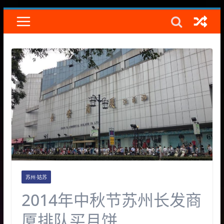
Skip
to
content
苏州·姑苏
2014年中秋节苏州长发商
厦排队买月饼