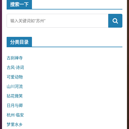
搜索一下
分类目录
古刹禅寺
古风·诗词
可爱动物
山川河流
拈花微笑
日月与卿
杭州·临安
梦里水乡