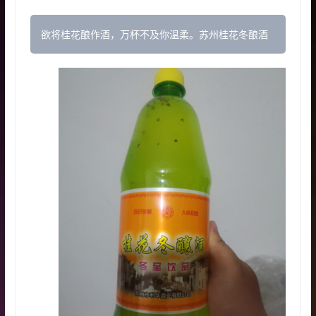
欲将桂花酿作酒，万杯不及你温柔。苏州桂花冬酿酒