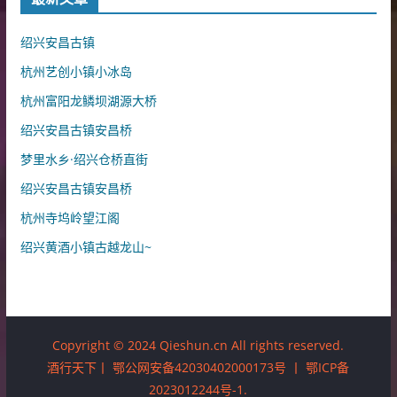
绍兴安昌古镇
杭州艺创小镇小冰岛
杭州富阳龙鳞坝湖源大桥
绍兴安昌古镇安昌桥
梦里水乡·绍兴仓桥直街
绍兴安昌古镇安昌桥
杭州寺坞岭望江阁
绍兴黄酒小镇古越龙山~
Copyright © 2024 Qieshun.cn All rights reserved.
酒行天下丨
鄂公网安备42030402000173号
丨
鄂ICP备
2023012244号-1
.