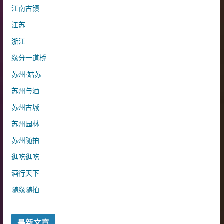
江南古镇
江苏
浙江
缘分一道桥
苏州·姑苏
苏州与酒
苏州古城
苏州园林
苏州随拍
逛吃逛吃
酒行天下
随缘随拍
最新文章