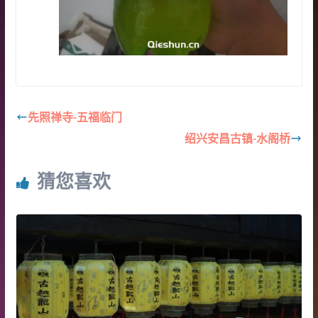
先照禅寺-五福临门
绍兴安昌古镇-水阁桥
猜您喜欢