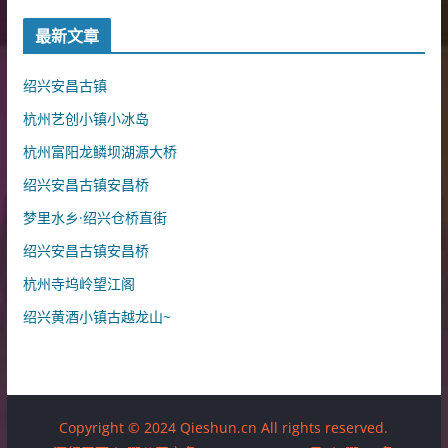
最新文章
绍兴安昌古镇
杭州艺创小镇小冰岛
杭州富阳龙鳞坝湖源大桥
绍兴安昌古镇安昌桥
梦里水乡·绍兴仓桥直街
绍兴安昌古镇安昌桥
杭州寺坞岭望江阁
绍兴黄酒小镇古越龙山~
Copyright © 2024 Qieshun.cn All rights reserved.