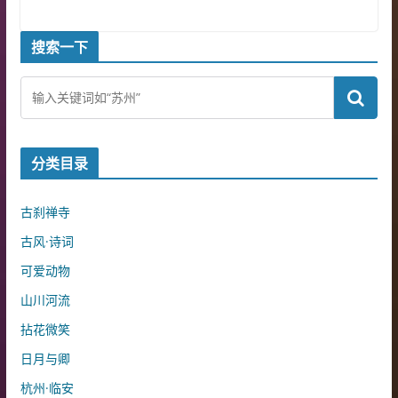
搜索一下
分类目录
古刹禅寺
古风·诗词
可爱动物
山川河流
拈花微笑
日月与卿
杭州·临安