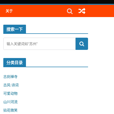
关于
搜索一下
分类目录
古刹禅寺
古风·诗词
可爱动物
山川河流
拈花微笑