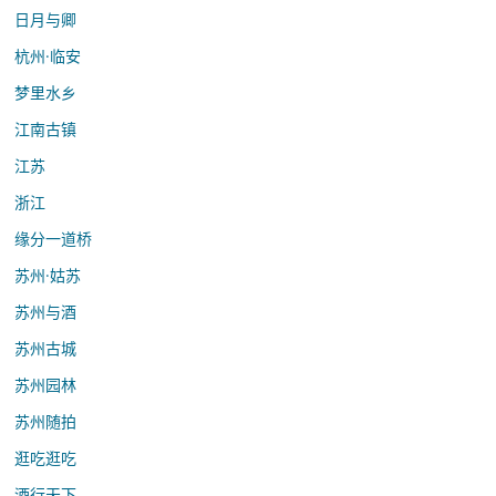
日月与卿
杭州·临安
梦里水乡
江南古镇
江苏
浙江
缘分一道桥
苏州·姑苏
苏州与酒
苏州古城
苏州园林
苏州随拍
逛吃逛吃
酒行天下