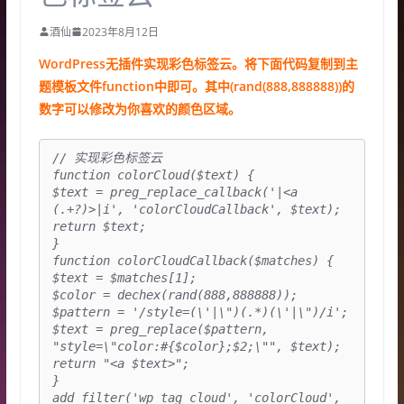
酒仙
2023年8月12日
WordPress无插件实现彩色标签云。将下面代码复制到主
题模板文件function中即可。其中(rand(888,888888))的
数字可以修改为你喜欢的颜色区域。
// 实现彩色标签云

function colorCloud($text) {

$text = preg_replace_callback('|<a 
(.+?)>|i', 'colorCloudCallback', $text);

return $text;

}

function colorCloudCallback($matches) {

$text = $matches[1];

$color = dechex(rand(888,888888));

$pattern = '/style=(\'|\")(.*)(\'|\")/i';

$text = preg_replace($pattern, 
"style=\"color:#{$color};$2;\"", $text);

return "<a $text>";

}

add_filter('wp_tag_cloud', 'colorCloud', 