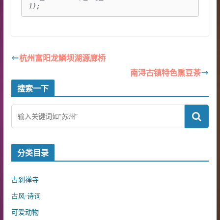
1);
杭州富阳龙鳞坝湖源廊桥
南浔古镇特色熏豆茶
搜索一下
分类目录
古刹禅寺
古风·诗词
可爱动物