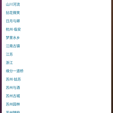
山川河流
拈花微笑
日月与卿
杭州·临安
梦里水乡
江南古镇
江苏
浙江
缘分一道桥
苏州·姑苏
苏州与酒
苏州古城
苏州园林
苏州随拍